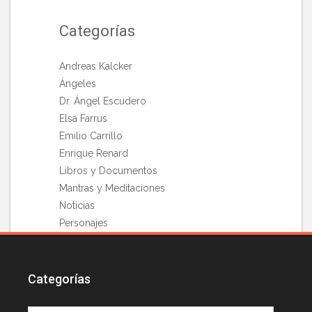
Categorías
Andreas Kalcker
Ángeles
Dr. Ángel Escudero
Elsa Farrus
Emilio Carrillo
Enrique Renard
Libros y Documentos
Mantras y Meditaciones
Noticias
Personajes
Reflexiones
Reto YO SOY
Retos 21 días
Categorías
Teosofía