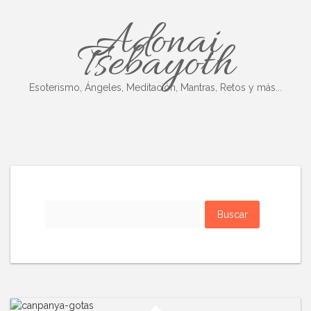
Skip
Adonai
to
content
Tsebayoth
Esoterismo, Ángeles, Meditación, Mantras, Retos y más...
Buscar: