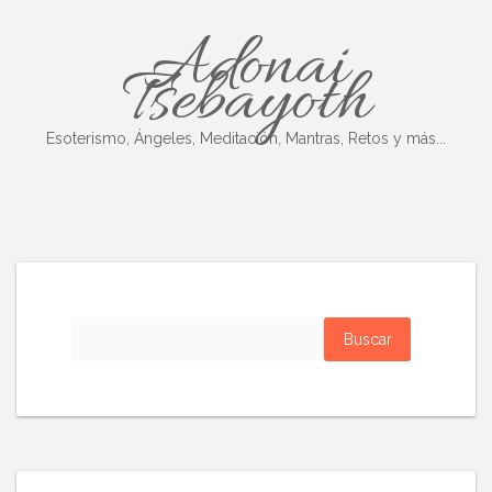
Skip
Adonai
to
content
Tsebayoth
Esoterismo, Ángeles, Meditación, Mantras, Retos y más...
Buscar: